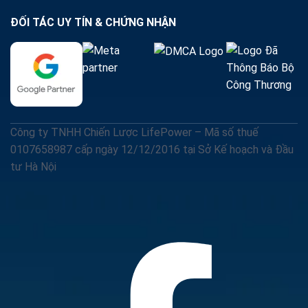
ĐỐI TÁC UY TÍN & CHỨNG NHẬN
Công ty TNHH Chiến Lược LifePower – Mã số thuế
0107658987 cấp ngày 12/12/2016 tại Sở Kế hoạch và Đầu
tư Hà Nội