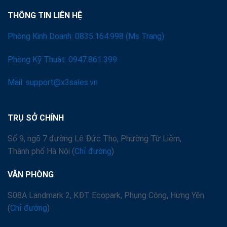
THÔNG TIN LIÊN HỆ
Phòng Kinh Doanh: 0835.164.998 (Ms Trang)
Phòng Kỹ Thuật: 0947.861.399
Mail: support@x3sales.vn
TRỤ SỞ CHÍNH
Số 9, ngõ 7 đường Lê Đức Thọ, Phường Từ Liêm,
Thành phố Hà Nội (
Chỉ đường
)
VĂN PHÒNG
S08A Landmark 2, KĐT Ecopark, Phụng Công, Hưng Yên
(
Chỉ đường
)