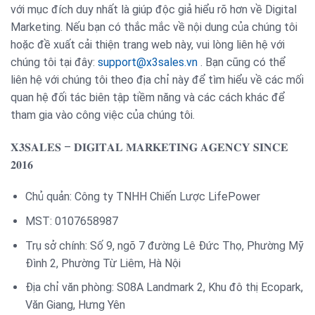
với mục đích duy nhất là giúp độc giả hiểu rõ hơn về Digital
Marketing. Nếu bạn có thắc mắc về nội dung của chúng tôi
hoặc đề xuất cải thiện trang web này, vui lòng liên hệ với
chúng tôi tại đây:
support@x3sales.vn
. Bạn cũng có thể
liên hệ với chúng tôi theo địa chỉ này để tìm hiểu về các mối
quan hệ đối tác biên tập tiềm năng và các cách khác để
tham gia vào công việc của chúng tôi.
𝐗𝟑𝐒𝐀𝐋𝐄𝐒 – 𝐃𝐈𝐆𝐈𝐓𝐀𝐋 𝐌𝐀𝐑𝐊𝐄𝐓𝐈𝐍𝐆 𝐀𝐆𝐄𝐍𝐂𝐘 𝐒𝐈𝐍𝐂𝐄
𝟐𝟎𝟏𝟔
Chủ quản: Công ty TNHH Chiến Lược LifePower
MST: 0107658987
Trụ sở chính: Số 9, ngõ 7 đường Lê Đức Thọ, Phường Mỹ
Đình 2, Phường Từ Liêm, Hà Nội
Địa chỉ văn phòng: S08A Landmark 2, Khu đô thị Ecopark,
Văn Giang, Hưng Yên